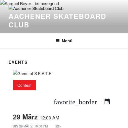
Zum
Inhalt
AACHENER SKATEBOARD
springen
CLUB
Menü
EVENTS
Contest
favorite_border
29 März
12:00 AM
BIS
29 MÄRZ, 10:00 PM
22h