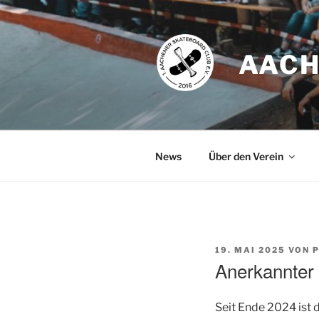
Zum
Inhalt
springen
AACH
News
Über den Verein
VERÖFFENTLICHT
19. MAI 2025
VON
AM
Anerkannter 
Seit Ende 2024 ist d