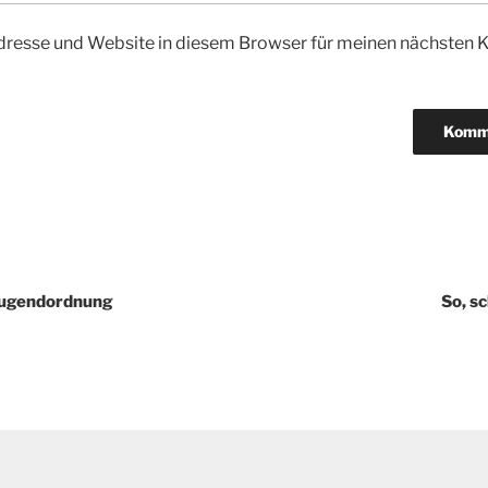
dresse und Website in diesem Browser für meinen nächsten
gation
Jugendordnung
So, s