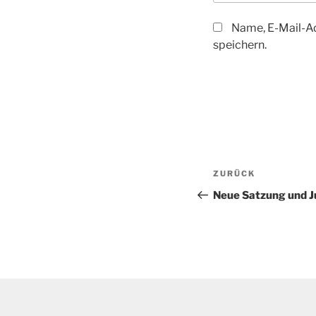
Name, E-Mail-A
speichern.
Beitragsnavi
Vorheriger
ZURÜCK
Beitrag
Neue Satzung und 