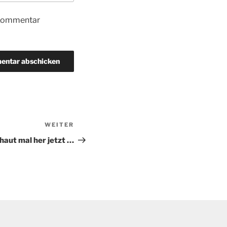
 Kommentar
WEITER
Nächster
Beitrag
chaut mal her jetzt …