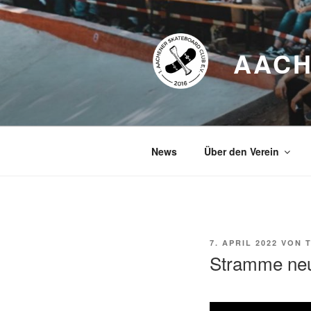
Zum
Inhalt
springen
AACH
News
Über den Verein
VERÖFFENTLICHT
7. APRIL 2022
VON
AM
Stramme neu