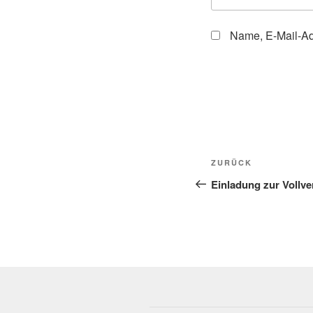
Name, E-Mail-Ad
Beitragsnavi
Vorheriger
ZURÜCK
Beitrag
Einladung zur Vollv