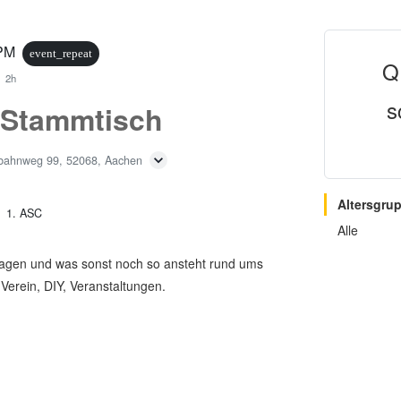
 PM
event_repeat
Q
2h
s
 Stammtisch
bahnweg 99, 52068, Aachen
Altersgru
1. ASC
Alle
agen und was sonst noch so ansteht rund ums
erein, DIY, Veranstaltungen.