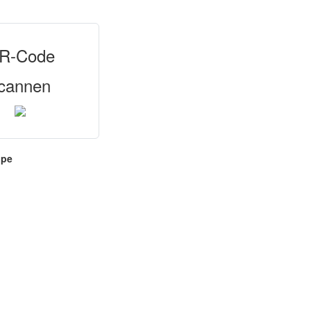
R-Code
cannen
ppe