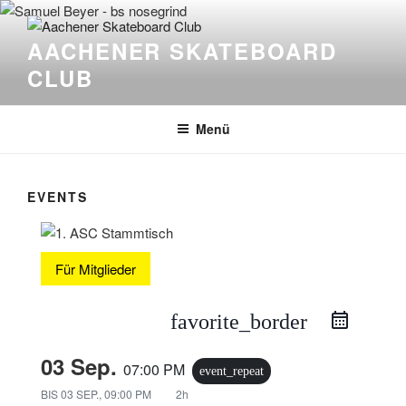
Zum
Inhalt
AACHENER SKATEBOARD
springen
CLUB
Menü
EVENTS
Für Mitglieder
favorite_border
03 Sep.
07:00 PM
event_repeat
BIS
03 SEP., 09:00 PM
2h