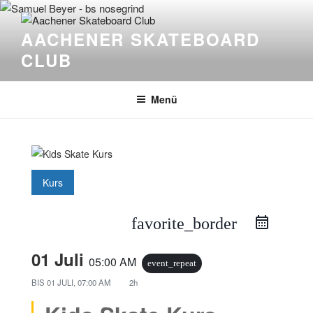
Zum
Inhalt
AACHENER SKATEBOARD
springen
CLUB
Menü
Kurs
favorite_border
01 Juli
05:00 AM
event_repeat
BIS
01 JULI, 07:00 AM
2h