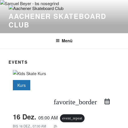
Zum
Inhalt
AACHENER SKATEBOARD
springen
CLUB
Menü
EVENTS
Kurs
favorite_border
16 Dez.
05:00 AM
event_repeat
BIS
16 DEZ., 07:00 AM
2h