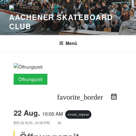
Zum
Inhalt
AACHENER SKATEBOARD
springen
CLUB
Menü
Öffnungszeit
favorite_border
22 Aug.
10:00 AM
event_repeat
BIS
22 AUG., 01:00 PM
3h