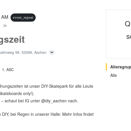
0 AM
event_repeat
Q
3h
s
gszeit
bahnweg 99, 52068, Aachen
Altersgru
1. ASC
Alle
ungszeiten ist unser DIY-Skatepark für alle Leute
Skateboards only!).
 – schaut bei IG unter @diy_aachen nach.
DIY, bei Regen in unserer Halle: Mehr Infos findet