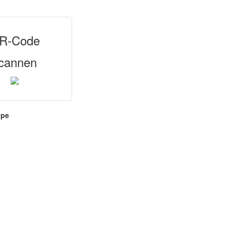
R-Code
cannen
ppe