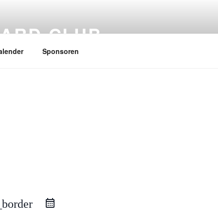
ARD CLUB
alender
Sponsoren
_border