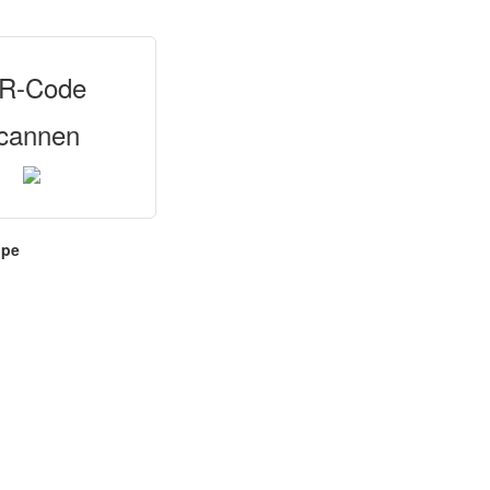
R-Code
cannen
ppe