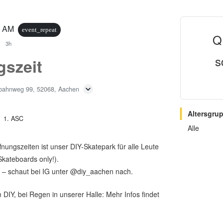
0 AM
event_repeat
Q
3h
s
gszeit
bahnweg 99, 52068, Aachen
Altersgru
1. ASC
Alle
ungszeiten ist unser DIY-Skatepark für alle Leute
Skateboards only!).
 – schaut bei IG unter @diy_aachen nach.
DIY, bei Regen in unserer Halle: Mehr Infos findet