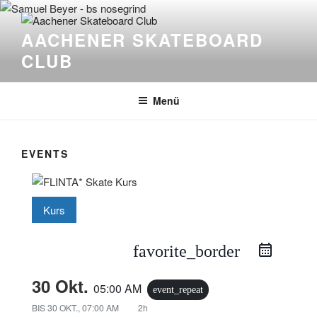
Zum
Inhalt
AACHENER SKATEBOARD
springen
CLUB
Menü
EVENTS
Kurs
favorite_border
30 Okt.
05:00 AM
event_repeat
BIS
30 OKT., 07:00 AM
2h