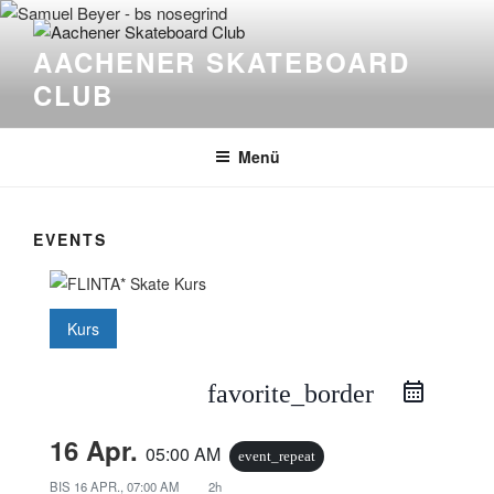
Zum
Inhalt
AACHENER SKATEBOARD
springen
CLUB
Menü
EVENTS
Kurs
favorite_border
16 Apr.
05:00 AM
event_repeat
BIS
16 APR., 07:00 AM
2h