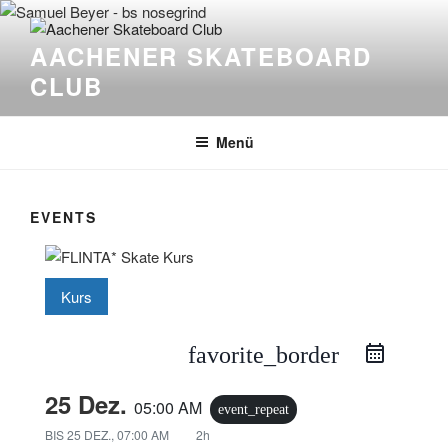
Zum
Inhalt
AACHENER SKATEBOARD
springen
CLUB
Menü
EVENTS
Kurs
favorite_border
25 Dez.
05:00 AM
event_repeat
BIS
25 DEZ., 07:00 AM
2h