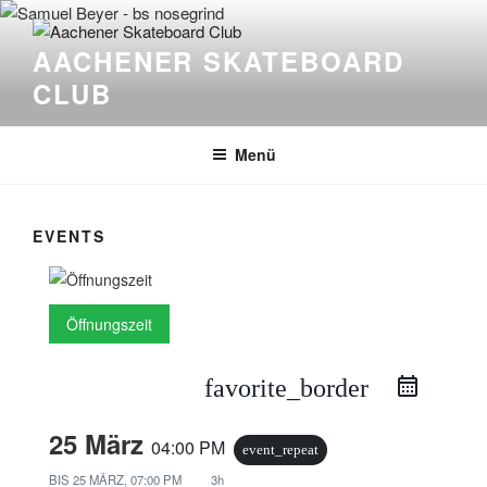
Zum
Inhalt
AACHENER SKATEBOARD
springen
CLUB
Menü
EVENTS
Öffnungszeit
favorite_border
25 März
04:00 PM
event_repeat
BIS
25 MÄRZ, 07:00 PM
3h