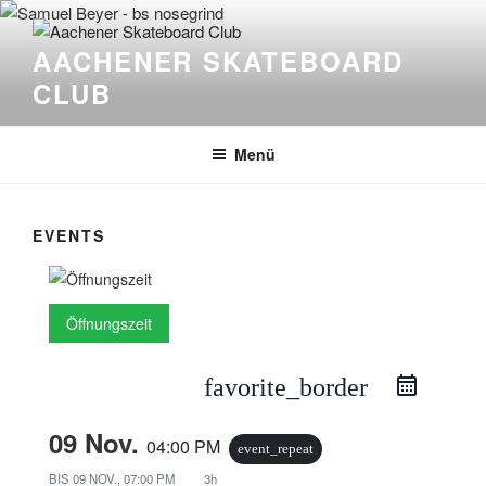
Zum
Inhalt
AACHENER SKATEBOARD
springen
CLUB
Menü
EVENTS
Öffnungszeit
favorite_border
09 Nov.
04:00 PM
event_repeat
BIS
09 NOV., 07:00 PM
3h