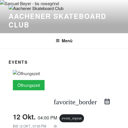
Zum
Inhalt
AACHENER SKATEBOARD
springen
CLUB
Menü
EVENTS
Öffnungszeit
favorite_border
12 Okt.
04:00 PM
event_repeat
BIS
12 OKT., 07:00 PM
3h