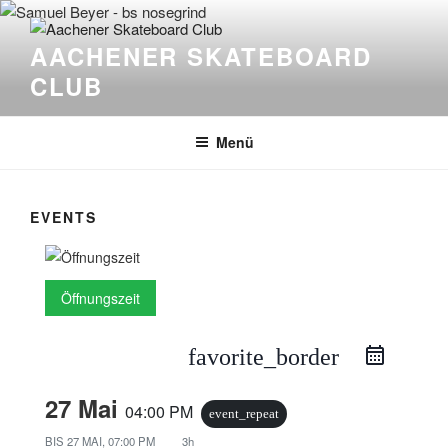
Zum
Inhalt
AACHENER SKATEBOARD
springen
CLUB
Menü
EVENTS
Öffnungszeit
favorite_border
27 Mai
04:00 PM
event_repeat
BIS
27 MAI, 07:00 PM
3h