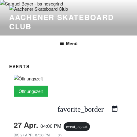
Zum
Inhalt
AACHENER SKATEBOARD
springen
CLUB
Menü
EVENTS
Öffnungszeit
favorite_border
27 Apr.
04:00 PM
event_repeat
BIS
27 APR., 07:00 PM
3h