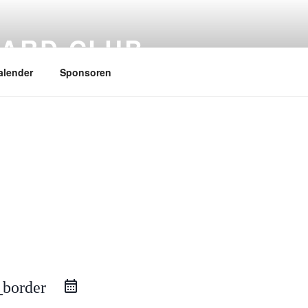
ARD CLUB
alender
Sponsoren
_border