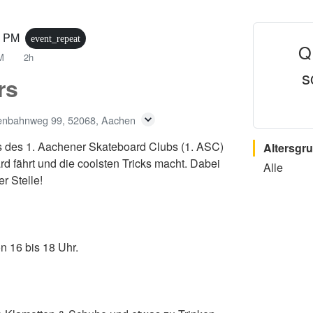
0 PM
event_repeat
Q
PM
2h
s
rs
enbahnweg 99, 52068, Aachen
 des 1. Aachener Skateboard Clubs (1. ASC)
Altersgr
d fährt und die coolsten Tricks macht. Dabei
Alle
r Stelle!
n 16 bis 18 Uhr.