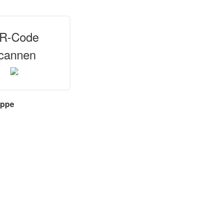
R-Code
cannen
uppe