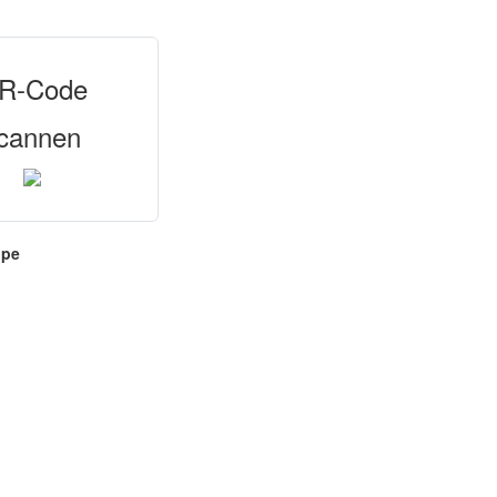
R-Code
cannen
ppe