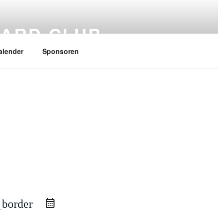
ARD CLUB
alender
Sponsoren
_border