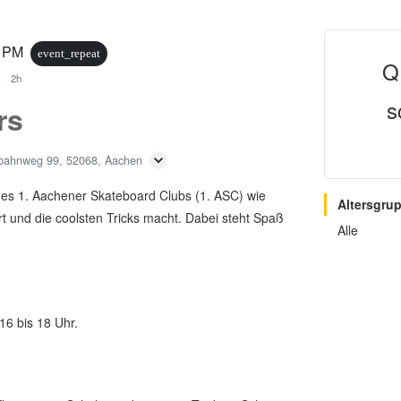
0 PM
event_repeat
Q
2h
s
rs
bahnweg 99, 52068, Aachen
es 1. Aachener Skateboard Clubs (1. ASC) wie
Altersgru
t und die coolsten Tricks macht. Dabei steht Spaß
Alle
16 bis 18 Uhr.