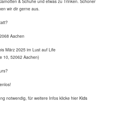
 Klamotten & Schuhe und etwas zu Trinken. Schoner
en wir dir gerne aus.
tatt?
52068 Aachen
s März 2025 im Lust auf Life
e 10, 52062 Aachen)
Kurs?
enlos!
ng notwendig, für weitere Infos klicke hier
Kids