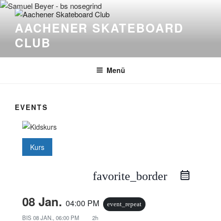
Zum
Inhalt
AACHENER SKATEBOARD
springen
CLUB
Menü
EVENTS
Kurs
favorite_border
08 Jan.
04:00 PM
event_repeat
BIS
08 JAN., 06:00 PM
2h