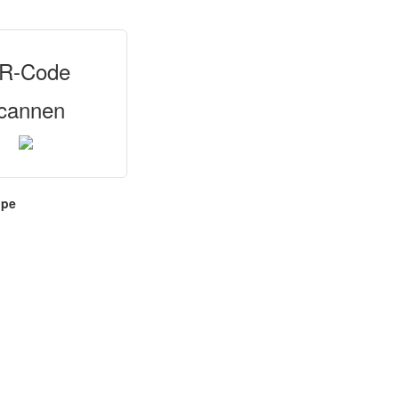
R-Code
cannen
ppe