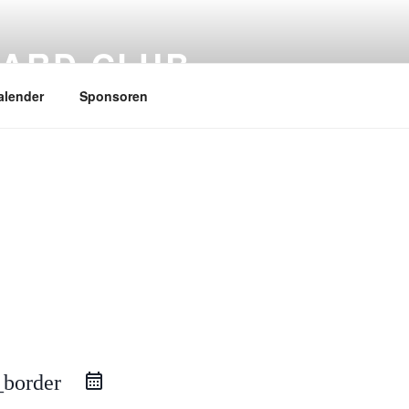
ARD CLUB
alender
Sponsoren
_border