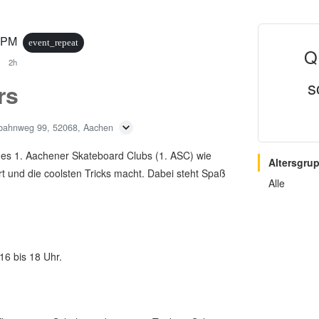
0 PM
event_repeat
Q
2h
s
rs
bahnweg 99, 52068, Aachen
es 1. Aachener Skateboard Clubs (1. ASC) wie
Altersgru
t und die coolsten Tricks macht. Dabei steht Spaß
Alle
16 bis 18 Uhr.