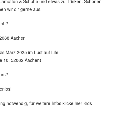
 Klamotten & Schuhe und etwas zu Trinken. Schoner
en wir dir gerne aus.
tatt?
52068 Aachen
s März 2025 im Lust auf Life
e 10, 52062 Aachen)
Kurs?
enlos!
ng notwendig, für weitere Infos klicke hier
Kids