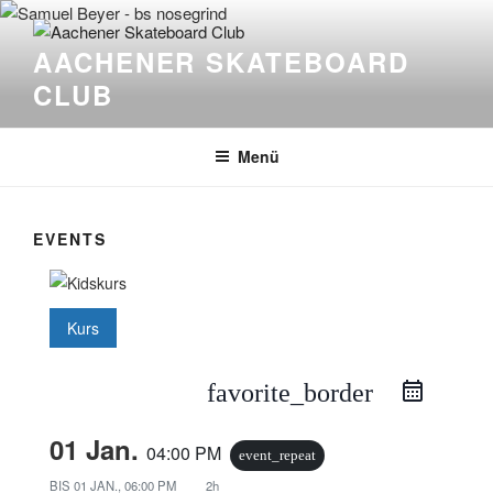
Zum
Inhalt
AACHENER SKATEBOARD
springen
CLUB
Menü
EVENTS
Kurs
favorite_border
01 Jan.
04:00 PM
event_repeat
BIS
01 JAN., 06:00 PM
2h